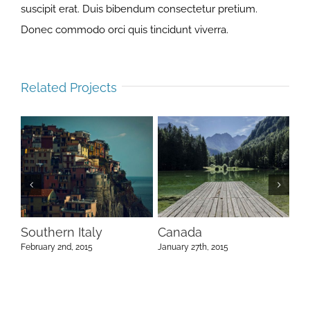
suscipit erat. Duis bibendum consectetur pretium.
Donec commodo orci quis tincidunt viverra.
Related Projects
Southern Italy
Canada
So
February 2nd, 2015
January 27th, 2015
Janu